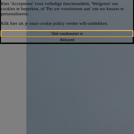
Kies 'Accepteren' voor volledige functionaliteit, 'Weigeren' om
cookies te beperken, of 'Pas uw voorkeuren aan' om uw keuzes te
personaliseren.​
Klik hier als je onze cookie policy verder wilt ontdekken.​
Stel voorkeuren in
Akkoord