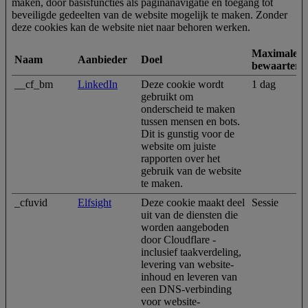
maken, door basisfuncties als paginanavigatie en toegang tot
beveiligde gedeelten van de website mogelijk te maken. Zonder
deze cookies kan de website niet naar behoren werken.
Maximale
Naam
Aanbieder
Doel
bewaarterm
__cf_bm
LinkedIn
Deze cookie wordt
1 dag
gebruikt om
onderscheid te maken
tussen mensen en bots.
Dit is gunstig voor de
website om juiste
rapporten over het
gebruik van de website
te maken.
_cfuvid
Elfsight
Deze cookie maakt deel
Sessie
uit van de diensten die
worden aangeboden
door Cloudflare -
inclusief taakverdeling,
levering van website-
inhoud en leveren van
een DNS-verbinding
voor website-