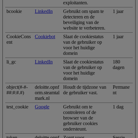
exploitanten.
bcookie
LinkedIn
Gebruikt om spam te
1 jaar
detecteren en de
beveiliging van de
website te verbeteren.
CookieCons
Cookiebot
Slaat de cookiestatus
1 jaar
ent
van de gebruiker op
voor het huidige
domein
li_gc
LinkedIn
Slaat de cookiestatus
180
van de gebruiker op
dagen
voor het huidige
domein
object(#-#-
deloitte.opnf
Houdt de tijdzone van
Permane
##:#:#.#)
orm.steamtal
de gebruiker vast.
nt
mark.nl
test_cookie
Google
Gebruikt om te
1 dag
controleren of de
browser van de
gebruiker cookies
ondersteunt.
token
deloitte.opnf
Zorgt voor
Sessie