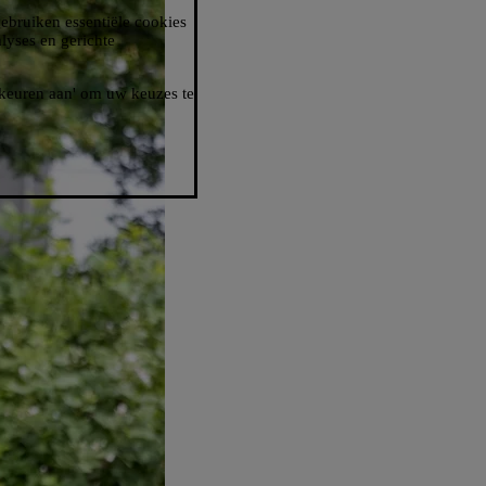
gebruiken essentiële cookies
lyses en gerichte
orkeuren aan' om uw keuzes te