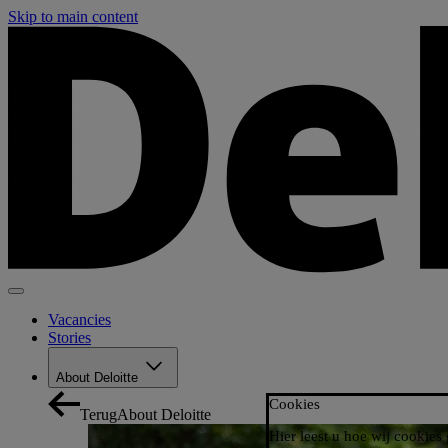
Skip to main content
Vacancies
Stories
About Deloitte
Cookies
Terug
About Deloitte
Hier leest u hoe wij cookies 