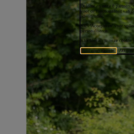
Deloitte en onze 8 partners,
voor de functionaliteit van 
advertenties.
Kies 'Accepteren' voor volle
personaliseren.​
Klik hier als je onze cookie 
Stel voorkeuren in
Akkoord