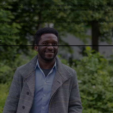
 verbeteren uw online ervaring met essentiële en optionele cookies. We 
de website en optionele cookies voor een gepersonaliseerde ervaring, ana
dige functionaliteit, 'Weigeren' om cookies te beperken, of 'Pas uw vo
policy verder wilt ontdekken.​