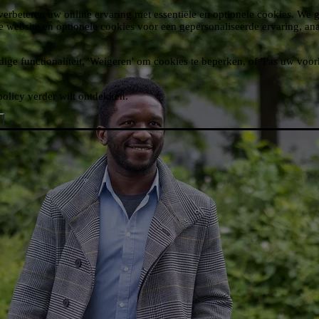
 verbeteren uw online ervaring met essentiële en optionele cookies. We 
de website en optionele cookies voor een gepersonaliseerde ervaring, ana
dige functionaliteit, 'Weigeren' om cookies te beperken, of 'Pas uw vo
policy verder wilt ontdekken.​