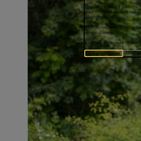
Deloitte en onze 8 partners,
voor de functionaliteit van 
advertenties.
Kies 'Accepteren' voor volle
personaliseren.​
Klik hier als je onze cookie 
Stel voorkeuren in
Akkoord