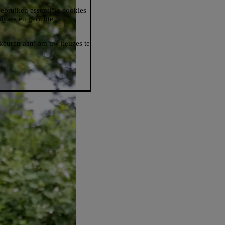
gebruiken essentiële cookies
lyses en gerichte
orkeuren aan' om uw keuzes te