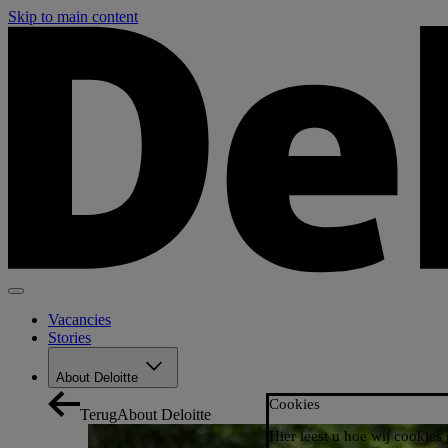
Skip to main content
Vacancies
Stories
About Deloitte
Cookies
Terug
About Deloitte
Hier leest u hoe wij cookies 